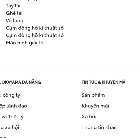
Tay lái
Ghế lái
Vô lăng
Cụm đồng hồ kĩ thuật số
Cụm đồng hồ kĩ thuật số
Màn hình giải trí
A OKAYAMA ĐÀ NẴNG
TIN TỨC & KHUYẾN MÃI
u công ty
Sản phẩm
ệp lãnh đạo
Khuyến mãi
và Triết lý
Xã hội
g xã hội
Thông tin khác
ụng