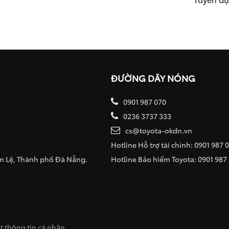
ĐƯỜNG DÂY NÓNG
0901 987 070
0236 3737 333
cs@toyota-okdn.vn
Hotline Hỗ trợ tài chính: 0901 987 
ẩm Lệ, Thành phố Đà Nẵng.
Hotline Bảo hiểm Toyota: 0901 987
 thông tin cá nhân