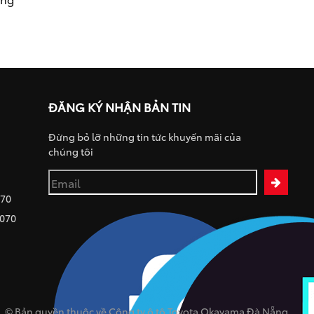
ĐĂNG KÝ NHẬN BẢN TIN
Đừng bỏ lỡ những tin tức khuyến mãi của
chúng tôi
070
 070
© Bản quyền thuộc về Công ty ô tô Toyota Okayama Đà Nẵng