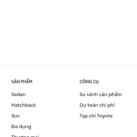
SẢN PHẨM
CÔNG CỤ
Sedan
So sánh sản phẩm
Hatchback
Dự toán chi phí
Suv
Tạp chí Toyota
Đa dụng
Thương mại