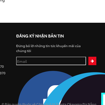
ĐĂNG KÝ NHẬN BẢN TIN
Đừng bỏ lỡ những tin tức khuyến mãi của
chúng tôi
070
 070
© Bản quyền thuộc về Công ty ô tô Toyota Okayama Đà Nẵng