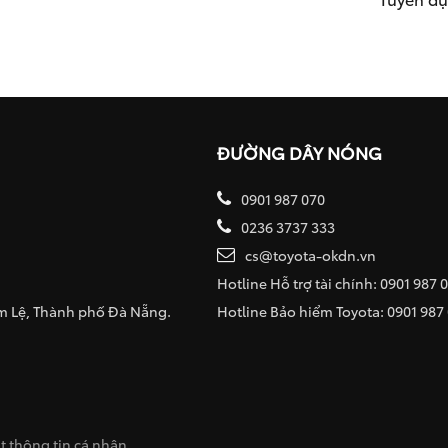
ĐƯỜNG DÂY NÓNG
0901 987 070
0236 3737 333
cs@toyota-okdn.vn
Hotline Hỗ trợ tài chính: 0901 987 
ẩm Lệ, Thành phố Đà Nẵng.
Hotline Bảo hiểm Toyota: 0901 987
 thông tin cá nhân