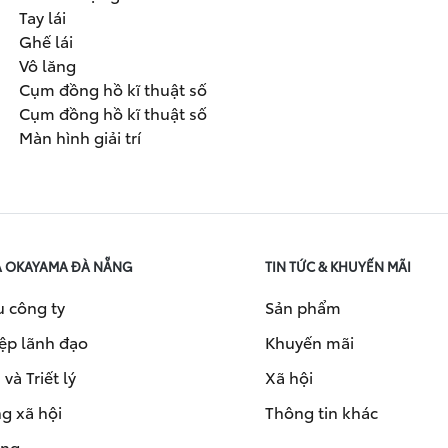
Tay lái
Ghế lái
Vô lăng
Cụm đồng hồ kĩ thuật số
Cụm đồng hồ kĩ thuật số
Màn hình giải trí
A OKAYAMA ĐÀ NẴNG
TIN TỨC & KHUYẾN MÃI
u công ty
Sản phẩm
ệp lãnh đạo
Khuyến mãi
và Triết lý
Xã hội
g xã hội
Thông tin khác
ụng