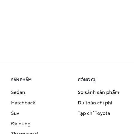
SẢN PHẨM
CÔNG CỤ
Sedan
So sánh sản phẩm
Hatchback
Dự toán chi phí
Suv
Tạp chí Toyota
Đa dụng
Thương mại