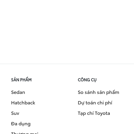
SẢN PHẨM
CÔNG CỤ
Sedan
So sánh sản phẩm
Hatchback
Dự toán chi phí
Suv
Tạp chí Toyota
Đa dụng
Thương mại