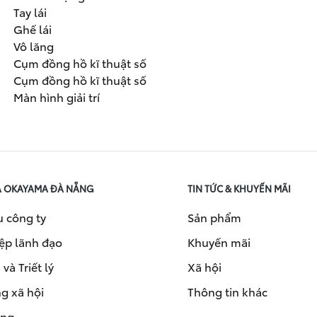
Tay lái
Ghế lái
Vô lăng
Cụm đồng hồ kĩ thuật số
Cụm đồng hồ kĩ thuật số
Màn hình giải trí
A OKAYAMA ĐÀ NẴNG
TIN TỨC & KHUYẾN MÃI
u công ty
Sản phẩm
ệp lãnh đạo
Khuyến mãi
và Triết lý
Xã hội
g xã hội
Thông tin khác
ụng