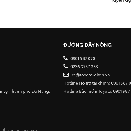
ĐƯỜNG DÂY NÓNG
0901 987 070
0236 3737 333
cs@toyota-okdn.vn
Hotline Hỗ trợ tài chính: 0901 987 
ẩm Lệ, Thành phố Đà Nẵng.
Hotline Bảo hiểm Toyota: 0901 987
 thông tin cá nhân