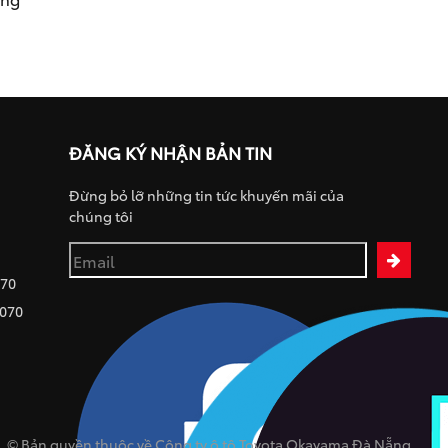
ĐĂNG KÝ NHẬN BẢN TIN
Đừng bỏ lỡ những tin tức khuyến mãi của
chúng tôi
070
 070
© Bản quyền thuộc về Công ty ô tô Toyota Okayama Đà Nẵng