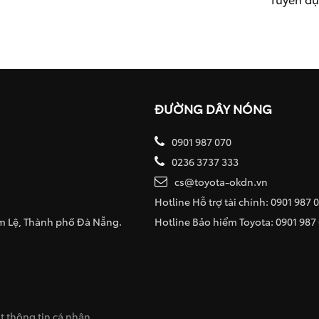
ĐƯỜNG DÂY NÓNG
0901 987 070
0236 3737 333
cs@toyota-okdn.vn
Hotline Hỗ trợ tài chính: 0901 987 
ẩm Lệ, Thành phố Đà Nẵng.
Hotline Bảo hiểm Toyota: 0901 987
 thông tin cá nhân