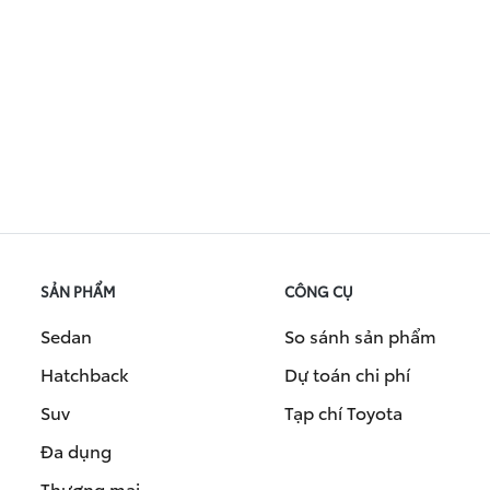
SẢN PHẨM
CÔNG CỤ
Sedan
So sánh sản phẩm
Hatchback
Dự toán chi phí
Suv
Tạp chí Toyota
Đa dụng
Thương mại