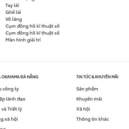
Tay lái
Ghế lái
Vô lăng
Cụm đồng hồ kĩ thuật số
Cụm đồng hồ kĩ thuật số
Màn hình giải trí
A OKAYAMA ĐÀ NẴNG
TIN TỨC & KHUYẾN MÃI
u công ty
Sản phẩm
ệp lãnh đạo
Khuyến mãi
và Triết lý
Xã hội
g xã hội
Thông tin khác
ụng