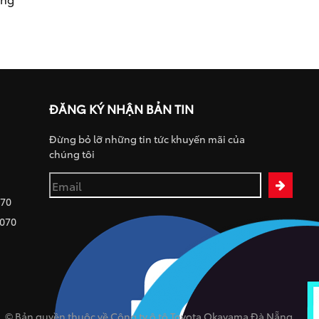
ĐĂNG KÝ NHẬN BẢN TIN
Đừng bỏ lỡ những tin tức khuyến mãi của
chúng tôi
070
 070
© Bản quyền thuộc về Công ty ô tô Toyota Okayama Đà Nẵng