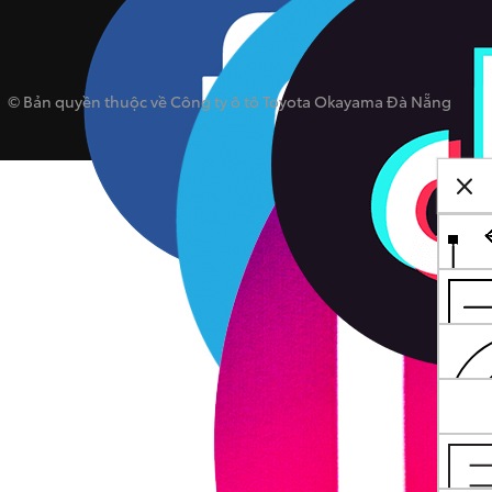
© Bản quyền thuộc về Công ty ô tô Toyota Okayama Đà Nẵng